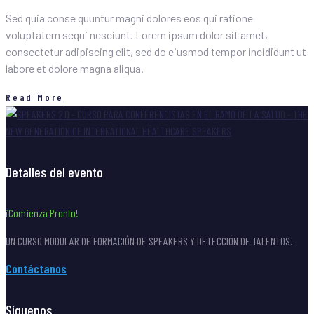
Sed quia conse quuntur magni dolores eos qui ratione
voluptatem sequi nesciunt. Lorem ipsum dolor sit amet,
consectetur adipiscing elit, sed do eiusmod tempor incididunt ut
labore et dolore magna aliqua.
Read More
Detalles del evento
¡Comienza Pronto!
UN CURSO MODULAR DE FORMACIÓN DE SPEAKERS Y DETECCIÓN DE TALENTOS.
Contáctanos
Síguenos