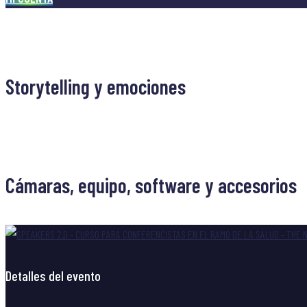
Navegación
Previous
Previous post
post
Storytelling y emociones
de
Next
Next post
entradas
post
Cámaras, equipo, software y accesorios
Detalles del evento