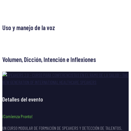
Navegación
Previous
Previous post
post
de
Uso y manejo de la voz
entradas
Next
Next post
post
Volumen, Dicción, Intención e Inflexiones
Detalles del evento
¡Comienza Pronto!
UN CURSO MODULAR DE FORMACIÓN DE SPEAKERS Y DETECCIÓN DE TALENTOS.