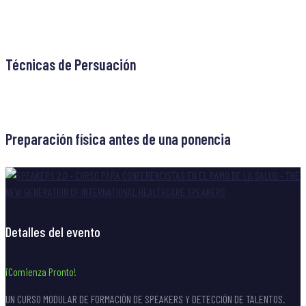
Navegación
Previous
Previous post
post
de
Técnicas de Persuación
entradas
Next
Next post
post
Preparación física antes de una ponencia
Detalles del evento
¡Comienza Pronto!
UN CURSO MODULAR DE FORMACIÓN DE SPEAKERS Y DETECCIÓN DE TALENTOS.