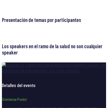
Navegación
Previous
Previous post
post
de
Presentación de temas por participantes
entradas
Next
Next post
post
Los speakers en el ramo de la salud no son cualquier
speaker
Detalles del evento
¡Comienza Pronto!