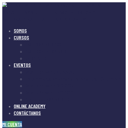
Skip
to
content
SOMOS
CURSOS
MASTER SPEAKER PRO
MASTER ONLINE SPEAKER
JR. SPEAKER
EVENTOS
Repetición evento 20.12.2025
Encuentro anual en Alemania Dra. Alma Luna – Octubre 2025
Repetición evento 16.12.2023
Repetición evento 17.12.2022
Contrata a un SPEAKER 2.0
ONLINE ACADEMY
CONTÁCTANOS
MI CUENTA