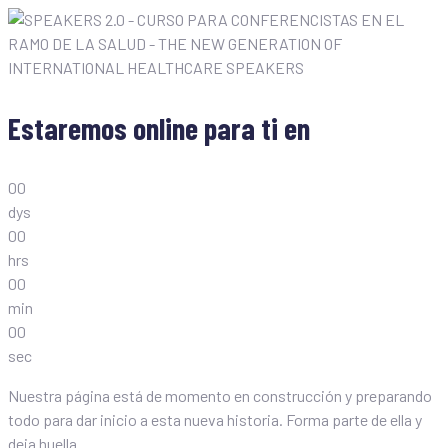
Estaremos online para ti en
0
0
dys
0
0
hrs
0
0
min
0
0
sec
Nuestra página está de momento en construcción y preparando
todo para dar inicio a esta nueva historia. Forma parte de ella y
deja huella.